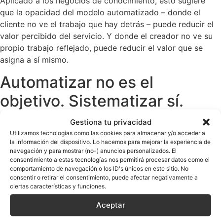
Aplicado a los negocios de conocimiento, esto sugiere
que la opacidad del modelo automatizado – donde el
cliente no ve el trabajo que hay detrás – puede reducir el
valor percibido del servicio. Y donde el creador no ve su
propio trabajo reflejado, puede reducir el valor que se
asigna a sí mismo.
Automatizar no es el
objetivo. Sistematizar sí.
Gestiona tu privacidad
Creo que el problema no está en la automatización como
Utilizamos tecnologías como las cookies para almacenar y/o acceder a
herramienta, sino en haberla convertido en el objetivo del
la información del dispositivo. Lo hacemos para mejorar la experiencia de
negocio. Cuando el fin es «que funcione solo», todas las
navegación y para mostrar (no-) anuncios personalizados. El
decisiones se orientan a eliminar tu presencia del proceso.
consentimiento a estas tecnologías nos permitirá procesar datos como el
comportamiento de navegación o los ID's únicos en este sitio. No
Y en un negocio basado en tu conocimiento experto, tu
consentir o retirar el consentimiento, puede afectar negativamente a
presencia estratégica es precisamente lo que genera valor
ciertas características y funciones.
diferencial.
Aceptar
La distinción que propongo a los profesionales con los