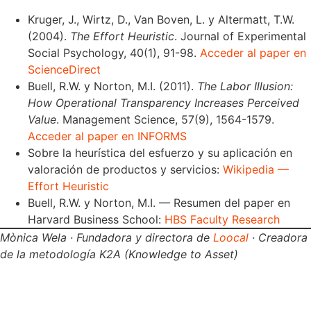
Kruger, J., Wirtz, D., Van Boven, L. y Altermatt, T.W.
(2004).
The Effort Heuristic
. Journal of Experimental
Social Psychology, 40(1), 91-98.
Acceder al paper en
ScienceDirect
Buell, R.W. y Norton, M.I. (2011).
The Labor Illusion:
How Operational Transparency Increases Perceived
Value
. Management Science, 57(9), 1564-1579.
Acceder al paper en INFORMS
Sobre la heurística del esfuerzo y su aplicación en
valoración de productos y servicios:
Wikipedia —
Effort Heuristic
Buell, R.W. y Norton, M.I. — Resumen del paper en
Harvard Business School:
HBS Faculty Research
Mònica Wela · Fundadora y directora de
Loocal
· Creadora
de la metodología K2A (Knowledge to Asset)