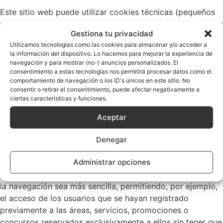
Este sitio web puede utilizar cookies técnicas (pequeños
archivos de información que el servidor envía al ordenador
Gestiona tu privacidad
de quien accede a la página) para llevar a cabo
Utilizamos tecnologías como las cookies para almacenar y/o acceder a
determinadas funciones que son consideradas
la información del dispositivo. Lo hacemos para mejorar la experiencia de
imprescindibles para el correcto funcionamiento y
navegación y para mostrar (no-) anuncios personalizados. El
visualización del sitio. Las cookies utilizadas tienen, en
consentimiento a estas tecnologías nos permitirá procesar datos como el
comportamiento de navegación o los ID's únicos en este sitio. No
todo caso, carácter temporal, con la única finalidad de
consentir o retirar el consentimiento, puede afectar negativamente a
hacer más eficaz la navegación, y desaparecen al terminar
ciertas características y funciones.
la sesión del usuario. En ningún caso, estas cookies
Aceptar
proporcionan por sí mismas datos de carácter personal y
no se utilizarán para la recogida de los mismos.
Denegar
Mediante el uso de cookies también es posible que el
Administrar opciones
servidor donde se encuentra la web reconozca el
navegador utilizado por el usuario con la finalidad de que
la navegación sea más sencilla, permitiendo, por ejemplo,
el acceso de los usuarios que se hayan registrado
previamente a las áreas, servicios, promociones o
concursos reservados exclusivamente a ellos sin tener que