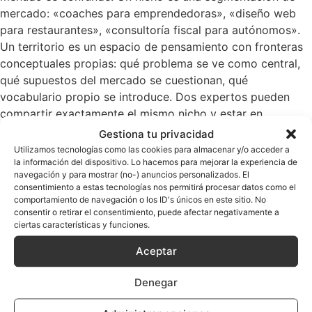
mercado: «coaches para emprendedoras», «diseño web
para restaurantes», «consultoría fiscal para autónomos».
Un territorio es un espacio de pensamiento con fronteras
conceptuales propias: qué problema se ve como central,
qué supuestos del mercado se cuestionan, qué
vocabulario propio se introduce. Dos expertos pueden
compartir exactamente el mismo nicho y estar en
territorios completamente distintos.
Gestiona tu privacidad
Utilizamos tecnologías como las cookies para almacenar y/o acceder a
El territorio se define antes que cualquier producto. Es la
la información del dispositivo. Lo hacemos para mejorar la experiencia de
condición previa que da coherencia a todo lo que viene
navegación y para mostrar (no-) anuncios personalizados. El
consentimiento a estas tecnologías nos permitirá procesar datos como el
después. Sin territorio, los productos son piezas sueltas
comportamiento de navegación o los ID's únicos en este sitio. No
que compiten en el mismo nicho con todos los demás; con
consentir o retirar el consentimiento, puede afectar negativamente a
territorio, los productos se ordenan como expresiones
ciertas características y funciones.
consecutivas de una misma posición intelectual. Por eso el
Aceptar
territorio no se descubre analizando al mercado: se
construye desde la posición propia del experto, y después
Denegar
se comprueba si hay audiencia dispuesta a habitarlo.