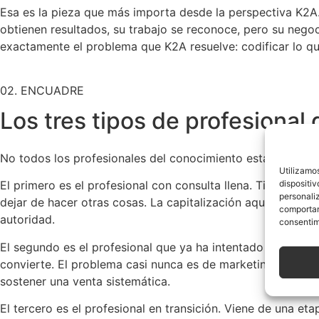
Esa es la pieza que más importa desde la perspectiva K2A.
obtienen resultados, su trabajo se reconoce, pero su nego
exactamente el problema que K2A resuelve: codificar lo q
02. ENCUADRE
Los tres tipos de profesional
No todos los profesionales del conocimiento están en el mi
Utilizamo
dispositi
El primero es el profesional con consulta llena. Tiene clie
personali
dejar de hacer otras cosas. La capitalización aquí consiste
comportami
autoridad.
consentim
El segundo es el profesional que ya ha intentado crear un
convierte. El problema casi nunca es de marketing: es de ar
sostener una venta sistemática.
El tercero es el profesional en transición. Viene de una et