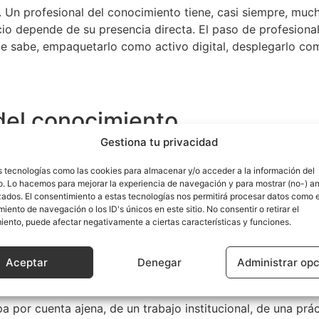
 Un profesional del conocimiento tiene, casi siempre, much
cio depende de su presencia directa. El paso de profesion
ue sabe, empaquetarlo como activo digital, desplegarlo co
 del conocimiento.
Gestiona tu privacidad
smo punto. En la práctica vemos tres situaciones recurrent
s tecnologías como las cookies para almacenar y/o acceder a la información del
vo. Lo hacemos para mejorar la experiencia de navegación y para mostrar (no-) a
ntes, factura bien, su agenda está completa. Su techo es op
zados. El consentimiento a estas tecnologías nos permitirá procesar datos como e
 en convertir parte de lo que entrega en directo en activos 
ento de navegación o los ID's únicos en este sitio. No consentir o retirar el
iento, puede afectar negativamente a ciertas características y funciones.
 producto digital y no ha funcionado. Tiene un curso graba
Aceptar
Denegar
Administrar op
quitectura. Saltó directamente a empaquetar sin codificar, 
apa por cuenta ajena, de un trabajo institucional, de una pr