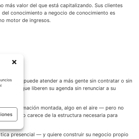
o más valor del que está capitalizando. Sus clientes
al del conocimiento a negocio de conocimiento es
mo motor de ingresos.
es:
nuncios
erativo: no puede atender a más gente sin contratar o sin
l
digitales que liberen su agenda sin renunciar a su
do, una formación montada, algo en el aire — pero no
ciones
y el activo carece de la estructura necesaria para
áctica presencial — y quiere construir su negocio propio