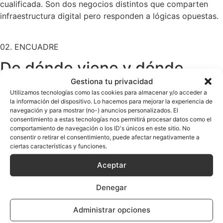
cualificada. Son dos negocios distintos que comparten
infraestructura digital pero responden a lógicas opuestas.
02. ENCUADRE
De dónde viene y dónde
estamos.
Gestiona tu privacidad
Utilizamos tecnologías como las cookies para almacenar y/o acceder a
la información del dispositivo. Lo hacemos para mejorar la experiencia de
El término «creator economy» se populariza alrededor de
navegación y para mostrar (no-) anuncios personalizados. El
consentimiento a estas tecnologías nos permitirá procesar datos como el
2020-2021 con el auge de Substack, Patreon, OnlyFans,
comportamiento de navegación o los ID's únicos en este sitio. No
YouTube como negocio principal y la generalización de
consentir o retirar el consentimiento, puede afectar negativamente a
cursos online masivos. La narrativa dominante en esos
ciertas características y funciones.
años puso el foco en el creador individual de contenido —
Aceptar
alguien que monta una audiencia desde cero y la convierte
en ingresos vía suscripciones, publicidad, productos
Denegar
digitales.
Administrar opciones
Esa narrativa tiene un problema: encaja con un tipo de